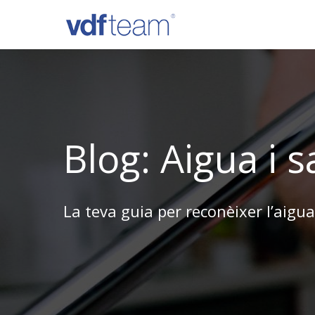
Skip
to
main
content
Blog: Aigua i s
La teva guia per reconèixer l’aigu