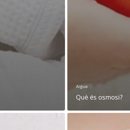
Aigua
Què és osmosi?
xica
Aigua
pura