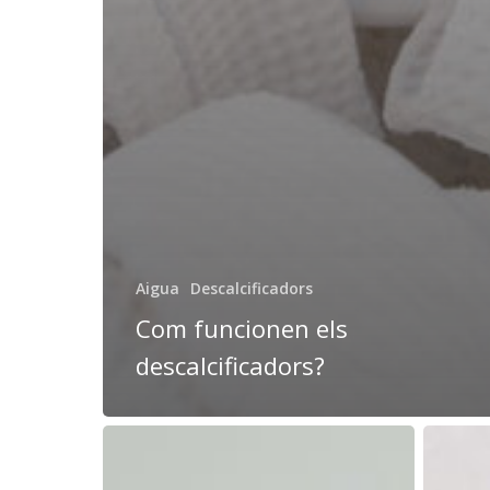
Aigua
Descalcificadors
Com funcionen els
descalcificadors?
Com
Desinto
rentar
el