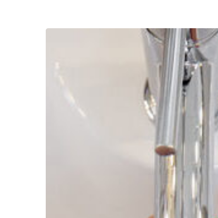
Com
funcionen
els
descalcificadors?