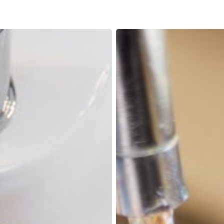
Què
és
osmosi?