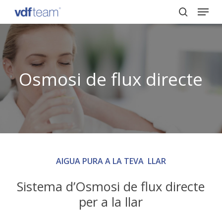
Menu
Skip
to
search
Close
main
Menu
content
Osmosi de flux directe
AIGUA PURA A LA TEVA LLAR
Sistema d’Osmosi de flux directe
per a la llar