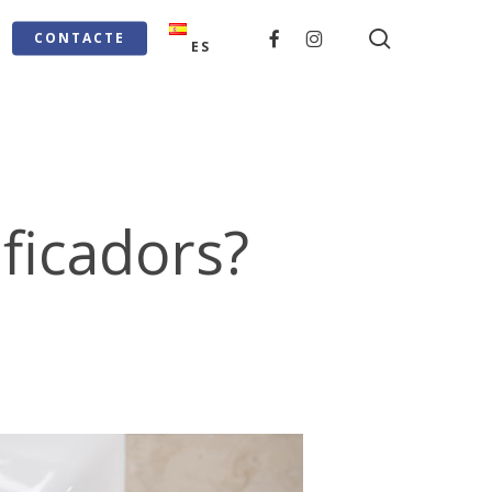
search
FACEBOOK
INSTAGRAM
CONTACTE
ES
ficadors?