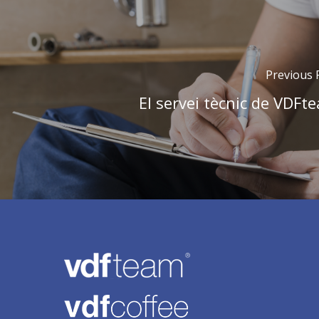
Previous 
El servei tècnic de VDFt