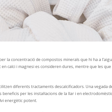
er la concentració de compostos minerals que hi ha a l’aigua
ut en calci i magnesi es consideren dures, mentre que les que
tilitzen diferents tractaments descalcificadors. Una vegada des
neficis per les instal·lacions de la llar i en electrodomèstics,
lvi energètic potent.