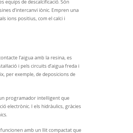
es equips de descalcificació. Són
esines d’intercanvi iònic. Empren una
 ions positius, com el calci i
contacte l’aigua amb la resina, es
tal·lació i pels circuits d’aigua freda i
eix, per exemple, de deposicions de
’un programador intel·ligent que
ó electrònic. I els hidràulics, gràcies
ics.
 i funcionen amb un llit compactat que