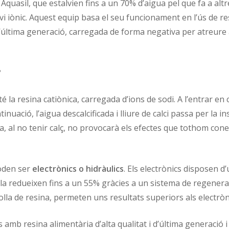
quasil, que estalvien fins a un 70% d’aigua pel que fa a altr
nvi iònic. Aquest equip basa el seu funcionament en l’ús de r
ltima generació, carregada de forma negativa per atreure als
?
 la resina catiònica, carregada d’ions de sodi. A l’entrar en 
tinuació, l’aigua descalcificada i lliure de calci passa per la ins
a, al no tenir calç, no provocarà els efectes que tothom con
oden ser
electrònics o hidràulics
. Els electrònics disposen d
 la redueixen fins a un 55% gràcies a un sistema de regeneraci
a de resina, permeten uns resultats superiors als electròn
 amb resina alimentària d’alta qualitat i d’última generació