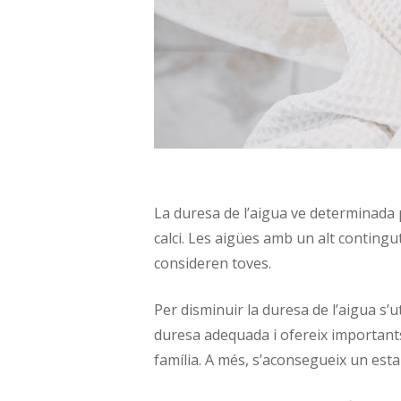
La duresa de l’aigua ve determinada p
calci. Les aigües amb un alt conting
consideren toves.
Per disminuir la duresa de l’aigua s’u
duresa adequada i ofereix importants be
família. A més, s’aconsegueix un esta