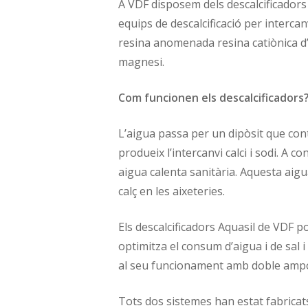
A VDF disposem dels descalcificadors A
equips de descalcificació per interca
resina anomenada resina catiònica d’ú
magnesi.
Com funcionen els descalcificadors
L’aigua passa per un dipòsit que conté
produeix l’intercanvi calci i sodi. A con
aigua calenta sanitària. Aquesta aigu
calç en les aixeteries.
Els descalcificadors Aquasil de VDF p
optimitza el consum d’aigua i de sal i
al seu funcionament amb doble ampoll
Tots dos sistemes han estat fabricats