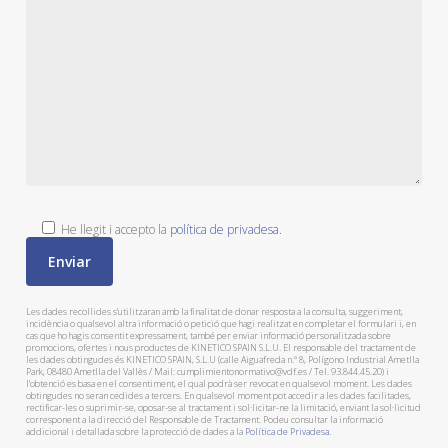
He llegit i accepto la
política de privadesa.
Les dades recollides s'utilitzaran amb la finalitat de donar resposta a la consulta, suggeriment,
incidència o qualsevol altra informació o petició que hagi realitzat en completar el formulari i, en
cas que ho hagis consentit expressament, també per enviar informació personalitzada sobre
promocions, ofertes i nous productes de KINETICO SPAIN S.L.U. El responsable del tractament de
les dades obtingudes és KINETICO SPAIN, S.L.U (calle Aiguafreda n.º 8, Polígono Industrial Ametlla
Park, 08480 Ametlla del Vallès / Mail: cumplimientonormativo@vdf.es / Tel. 93.844.45.20) i
l'obtenció es basa en el consentiment, el qual podrà ser revocat en qualsevol moment. Les dades
obtingudes no seran cedides a tercers. En qualsevol moment pot accedir a les dades facilitades,
rectificar-les o suprimir-se, oposar-se al tractament i sol·licitar-ne la limitació, enviant la sol·licitud
corresponent a la direcció del Responsable de Tractament. Podeu consultar la informació
addicional i detallada sobre la protecció de dades a la
Política de Privadesa.