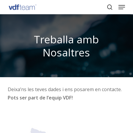
Menu
Skip
to
search
Close
main
Menu
content
Treballa amb
Nosaltres
Deixa’ns les teves dades i ens posarem en contacte.
Pots ser part de l’equip VDF!