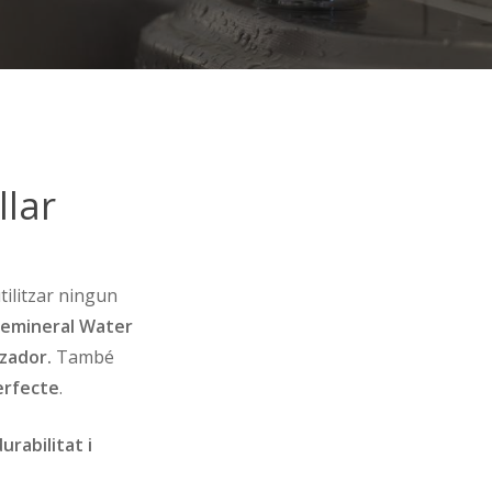
llar
tilitzar ningun
Remineral Water
tzador.
També
erfecte
.
urabilitat i