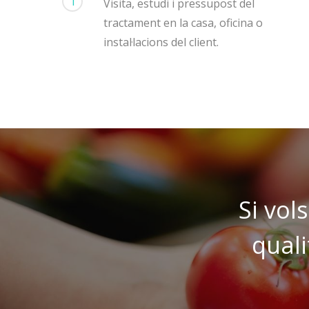
1
Visita, estudi i pressupost del
tractament en la casa, oficina o
instal·lacions del client.
Si vol
quali