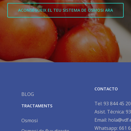
ACONSEGUEIX EL TEU SISTEMA DE OSMOSI ARA
CONTACTO
BLOG
Tel:
93 844 45 20
TRACTAMENTS
Asist. Técnica:
93
Email:
hola@vdf.
Osmosi
Whatsapp: 661 6