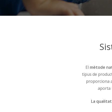
Sis
El
mètode nat
tipus de producte
proporciona a
aporta 
La qualitat