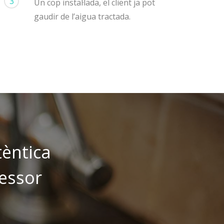
3
Un cop instal·lada, el client ja pot
gaudir de l’aigua tractada.
tèntica
sessor