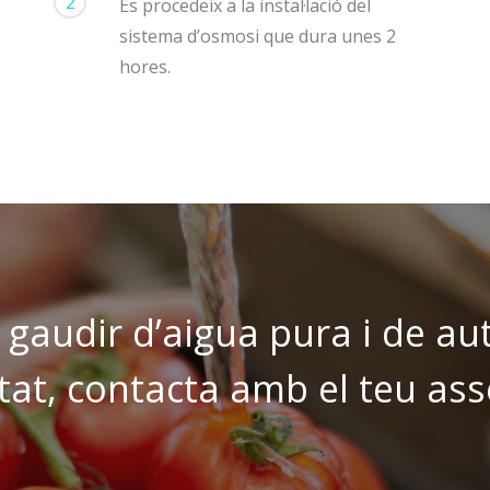
2
Es procedeix a la instal·lació del
sistema d’osmosi que dura unes 2
hores.
s gaudir d’aigua pura i de au
tat, contacta amb el teu as