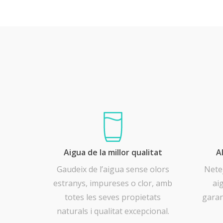
Aigua de la millor qualitat
A
Gaudeix de l’aigua sense olors
Netej
estranys, impureses o clor, amb
ai
totes les seves propietats
garan
naturals i qualitat excepcional.