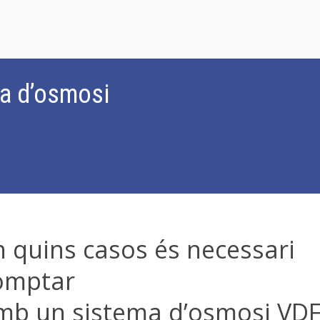
ma d’osmosi
n quins casos és necessari
omptar
mb un sistema d’osmosi VDF