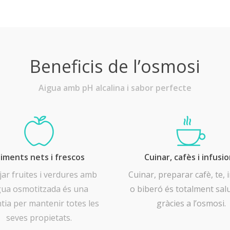
Beneficis de l’osmosi
Aigua amb pH alcalina i sabor perfecte
liments nets i frescos
Cuinar, cafès i infusi
ar fruites i verdures amb
Cuinar, preparar cafè, te, 
gua osmotitzada és una
o biberó és totalment sal
tia per mantenir totes les
gràcies a l’osmosi.
seves propietats.