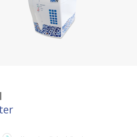
l
ter