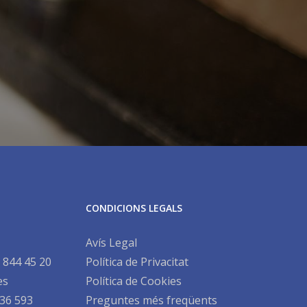
CONDICIONS LEGALS
Avís Legal
 844 45 20
Política de Privacitat
es
Política de Cookies
36 593
Preguntes més freqüents