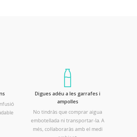
ons
Digues adéu a les garrafes i
ampolles
infusió
No tindràs que comprar aigua
udable
embotellada ni transportar-la. A
més, col·laboraràs amb el medi