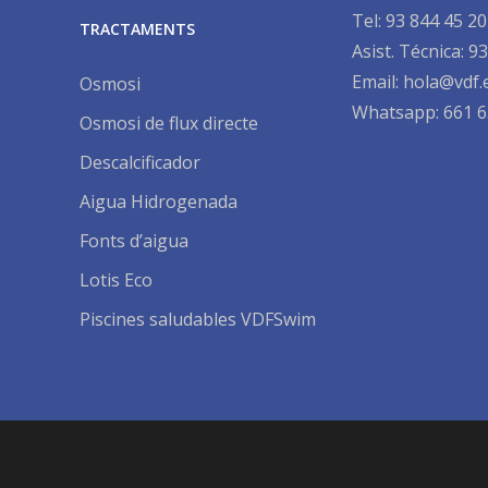
Tel:
93 844 45 20
TRACTAMENTS
Asist. Técnica:
93
Email:
hola@vdf.
Osmosi
Whatsapp: 661 6
Osmosi de flux directe
Descalcificador
Aigua Hidrogenada
Fonts d’aigua
Lotis Eco
Piscines saludables VDFSwim