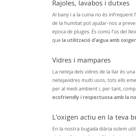
Rajoles, lavabos i dutxes
Al bany i a la cuina no és infreqüent l
de la humitat pot ajudar-nos a preven
època de pluges. És comú l’ús del lle
que
la utilització d’aigua amb oxige
Vidres i mampares
La neteja dels vidres de la llar és un
netejavidres multi usos, tots ells e
per al medi ambient i, per tant, comp
ecofriendly i respectuosa amb la n
L’oxigen actiu en la teva
En la nostra bugada diària solem utilit