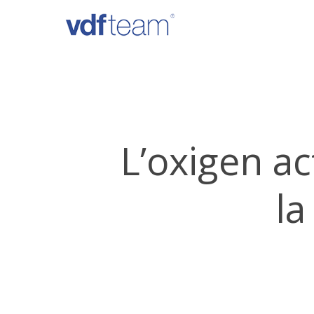
Skip
to
main
content
L’oxigen ac
la