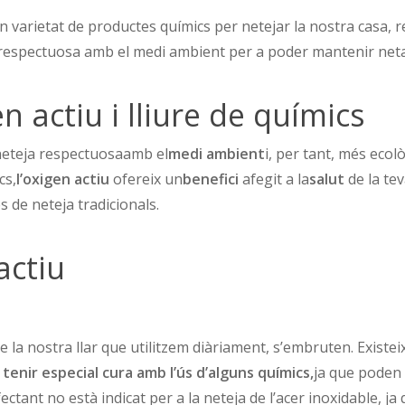
n varietat de productes químics per netejar la nostra casa, 
respectuosa amb el medi ambient per a poder mantenir neta l
 actiu i lliure de químics
 neteja respectuosaamb el
medi ambient
i, per tant, més ecol
cs,
l’oxigen actiu
ofereix un
benefici
afegit a la
salut
de la te
s de neteja tradicionals.
actiu
de la nostra llar que utilitzem diàriament, s’embruten. Exist
tenir especial cura amb l’ús d’alguns químics,
ja que poden d
tant no està indicat per a la neteja de l’acer inoxidable, ja