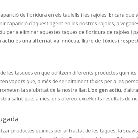
’aparició de floridura en els taulells i les rajoles. Encara qu
ir l’aparició d’aquest agent en les nostres rajoles, a vegade
ixiu per a eliminar aquestes taques de floridura de rajoles i
n actiu és una alternativa innòcua, lliure de tòxics i resp
a de les tasques en que utilitzem diferents productes químics.
meten vapors que, a més de ser altament tòxics per a les per
rometen la salubritat de la nostra llar.
L’oxigen actiu
, d’alt
ostra salut
que, a més, ens ofereix excel·lents resultats de ne
 bugada
zar productes químics per al tractat de les taques, la suavitat