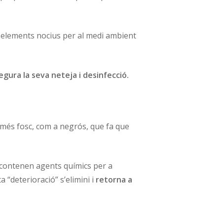
ir elements nocius per al medi ambient
egura la seva neteja i desinfecció.
r més fosc, com a negrós, que fa que
, contenen agents químics per a
a “deterioració” s’elimini i
retorna a