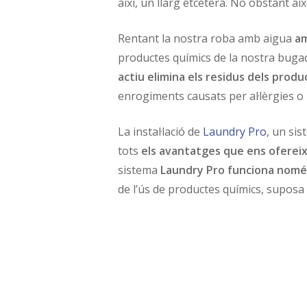
així, un llarg etcètera. No obstant ai
Rentant la nostra roba amb aigua
am
productes químics de la nostra bugada
actiu elimina els residus dels prod
enrogiments causats per al·lèrgies o
La instal·lació de
Laundry Pro
, un sis
tots
els avantatges que ens ofereix 
sistema
Laundry Pro funciona nomé
de l’ús de productes químics, suposa