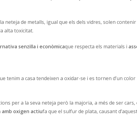
 la neteja de metalls, igual que els dels vidres, solen conten
a alta toxicitat.
rnativa senzilla i econòmica
que respecta els materials i
ass
que tenim a casa tendeixen a oxidar-se i es tornen d’un colo
ions per a la seva neteja però la majoria, a més de ser cars
a amb oxigen actiu
fa que el sulfur de plata, causant d’aquest