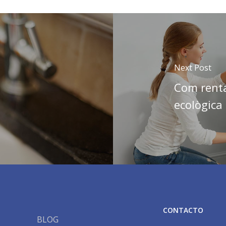
Next Post
Com renta
ecològica
CONTACTO
BLOG