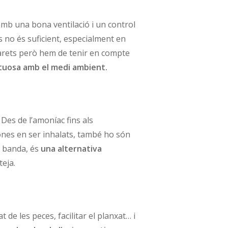
e amb una bona ventilació i un control
s no és suficient, especialment en
 parets però hem de tenir en compte
ectuosa amb el medi ambient.
 Des de l’amoníac fins als
sones en ser inhalats, també ho són
ra banda, és
una alternativa
teja.
 de les peces, facilitar el planxat… i