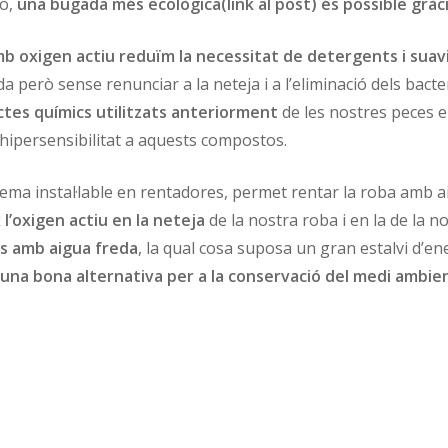
xò,
una bugada més ecològica(link al post) és possible gràci
b oxigen actiu reduïm la necessitat de detergents i suav
 però sense renunciar a la neteja i a l’eliminació dels bacter
uctes químics utilitzats anteriorment
de les nostres peces el
 hipersensibilitat a aquests compostos.
tema instal·lable en rentadores, permet rentar la roba amb ai
l’oxigen actiu en la neteja
de la nostra roba i en la de la no
s amb aigua freda
, la qual cosa suposa un gran estalvi d’e
una bona alternativa per a la conservació del medi ambie