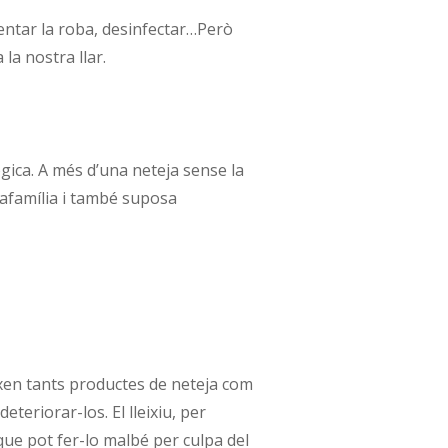
rentar la roba, desinfectar…Però
a nostra llar.
ògica. A més d’una neteja sense la
vafamília i també suposa
eixen tants productes de neteja com
eteriorar-los. El lleixiu, per
 que pot fer-lo malbé per culpa del