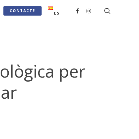
search
FACEBOOK
INSTAGRAM
CONTACTE
ES
cològica per
lar