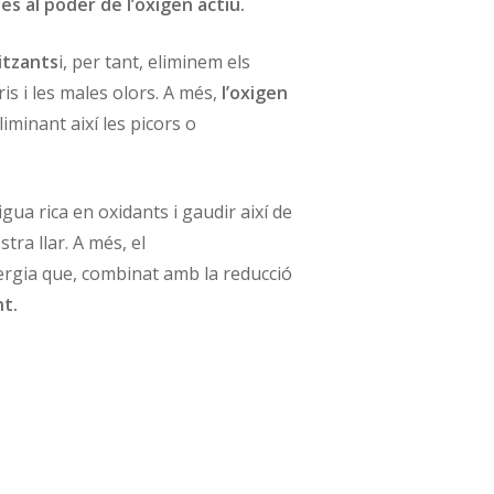
es al poder de l’oxigen actiu.
itzants
i, per tant, eliminem els
is i les males olors. A més,
l’oxigen
iminant així les picors o
gua rica en oxidants i gaudir així de
stra llar. A més, el
nergia que, combinat amb la reducció
nt.