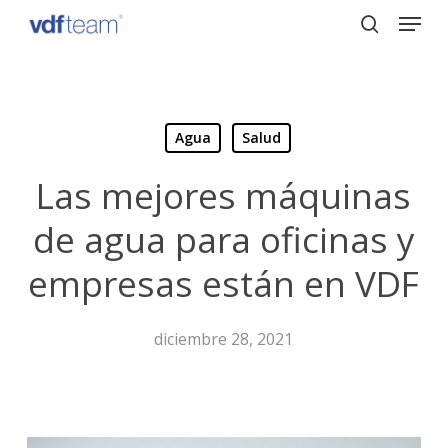
Menu
Skip
to
search
Close
main
Menu
content
Agua
Salud
Las mejores máquinas
de agua para oficinas y
empresas están en VDF
diciembre 28, 2021