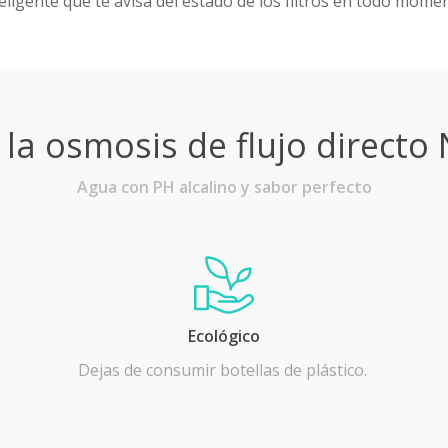
eligente que te avisa del estado de los filtros en todo mome
e la osmosis de flujo direc
Agua con PH alcalino y sabor perfecto
Ecológico
Dejas de consumir botellas de plástico.