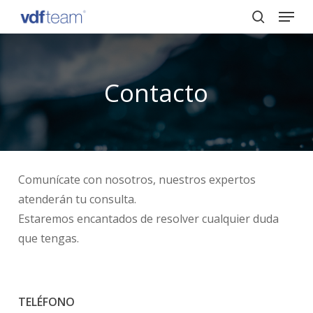
Menu
Skip
to
search
Close
main
Menu
content
Contacto
Comunícate con nosotros, nuestros expertos
atenderán tu consulta.
Estaremos encantados de resolver cualquier duda
que tengas.
TELÉFONO