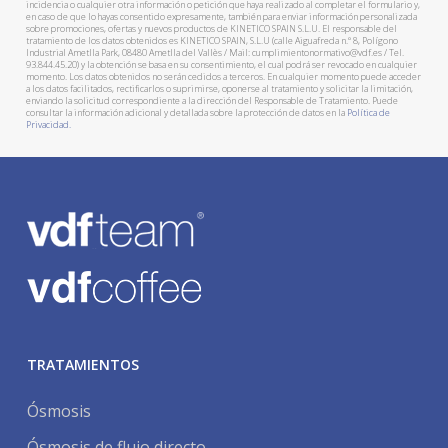
incidencia o cualquier otra información o petición que haya realizado al completar el formulario y,
en caso de que lo hayas consentido expresamente, también para enviar información personalizada
sobre promociones, ofertas y nuevos productos de KINETICO SPAIN S.L.U. El responsable del
tratamiento de los datos obtenidos es KINETICO SPAIN, S.L.U (calle Aiguafreda n.º 8, Polígono
Industrial Ametlla Park, 08480 Ametlla del Vallès / Mail: cumplimientonormativo@vdf.es / Tel.
93.844.45.20) y la obtención se basa en su consentimiento, el cual podrá ser revocado en cualquier
momento. Los datos obtenidos no serán cedidos a terceros. En cualquier momento puede acceder
a los datos facilitados, rectificarlos o suprimirse, oponerse al tratamiento y solicitar la limitación,
enviando la solicitud correspondiente a la dirección del Responsable de Tratamiento. Puede
consultar la información adicional y detallada sobre la protección de datos en la
Política de
Privacidad.
TRATAMIENTOS
Ósmosis
Ósmosis de flujo directo