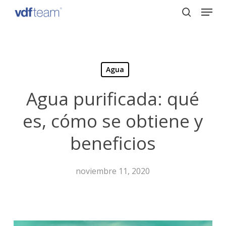
Menu
Skip
to
search
Close
main
Menu
content
Agua
Agua purificada: qué
es, cómo se obtiene y
beneficios
noviembre 11, 2020