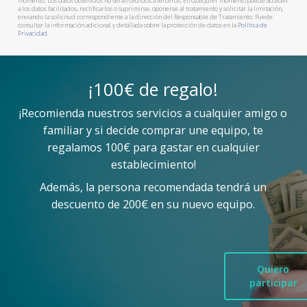
momento. Los datos obtenidos no serán cedidos a terceros. En cualquier momento puede acceder
a los datos facilitados, rectificarlos o suprimirse, oponerse al tratamiento y solicitar la limitación,
enviando la solicitud correspondiente a la dirección del Responsable de Tratamiento. Puede
consultar la información adicional y detallada sobre la protección de datos en la
Política de
Privacidad.
¡100€ de regalo!
¡Recomienda nuestros servicios a cualquier amigo o
familiar y si decide comprar une equipo, te
regalamos 100€ para gastar en cualquier
establecimiento!
Además, la persona recomendada tendrá un
descuento de 200€ en su nuevo equipo.
Quiero
participar