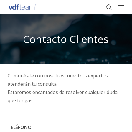
Menu
Skip
to
search
Close
main
Menu
content
Contacto Clientes
Comunícate con nosotros, nuestros expertos
atenderán tu consulta.
Estaremos encantados de resolver cualquier duda
que tengas.
TELÉFONO