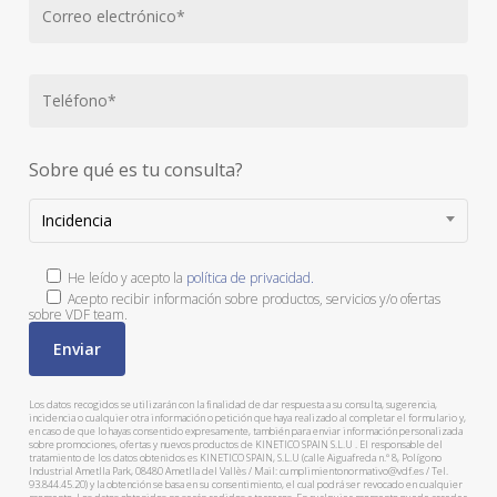
Sobre qué es tu consulta?
Incidencia
He leído y acepto la
política de privacidad.
Acepto recibir información sobre productos, servicios y/o ofertas
sobre VDF team.
Los datos recogidos se utilizarán con la finalidad de dar respuesta a su consulta, sugerencia,
incidencia o cualquier otra información o petición que haya realizado al completar el formulario y,
en caso de que lo hayas consentido expresamente, también para enviar información personalizada
sobre promociones, ofertas y nuevos productos de KINETICO SPAIN S.L.U . El responsable del
tratamiento de los datos obtenidos es KINETICO SPAIN, S.L.U (calle Aiguafreda n.º 8, Polígono
Industrial Ametlla Park, 08480 Ametlla del Vallès / Mail: cumplimientonormativo@vdf.es / Tel.
93.844.45.20) y la obtención se basa en su consentimiento, el cual podrá ser revocado en cualquier