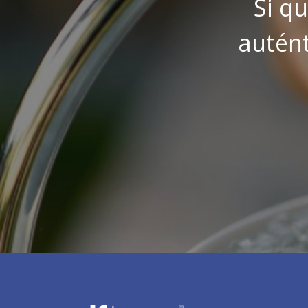
Si q
autént