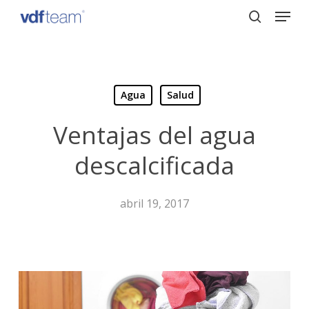
Menu
Skip
to
search
Close
main
Menu
content
Agua
Salud
Ventajas del agua
descalcificada
abril 19, 2017