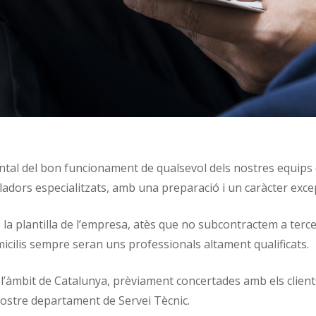
tal del bon funcionament de qualsevol dels nostres equips 
adors especialitzats, amb una preparació i un caràcter excep
 la plantilla de l’empresa, atès que no subcontractem a terc
micilis sempre seran uns professionals altament qualificats.
 l’àmbit de Catalunya, prèviament concertades amb els clients 
nostre departament de Servei Tècnic.