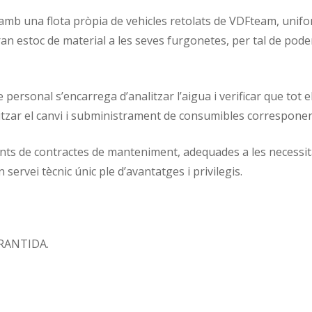
is amb una flota pròpia de vehicles retolats de VDFteam, uni
ran estoc de material a les seves furgonetes, per tal de pod
 personal s’encarrega d’analitzar l’aigua i verificar que tot 
itzar el canvi i subministrament de consumibles corresponent
s de contractes de manteniment, adequades a les necessitats
n servei tècnic únic ple d’avantatges i privilegis.
RANTIDA.