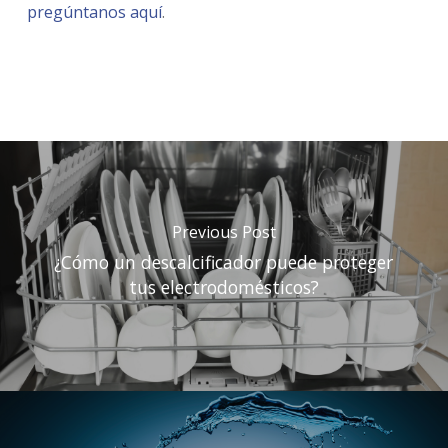
pregúntanos aquí
.
Previous Post
¿Cómo un descalcificador puede proteger
tus electrodomésticos?