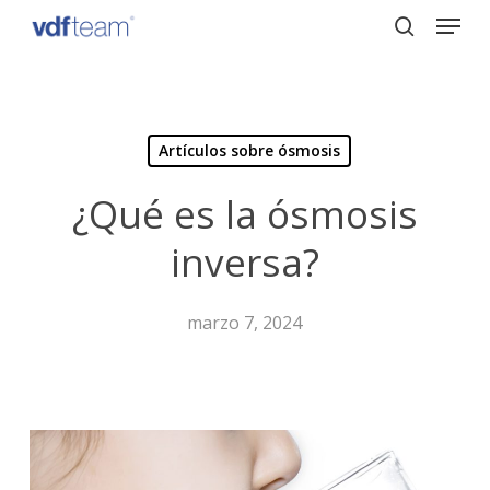
Menu
Skip
to
search
Close
main
Menu
content
Artículos sobre ósmosis
¿Qué es la ósmosis
inversa?
marzo 7, 2024