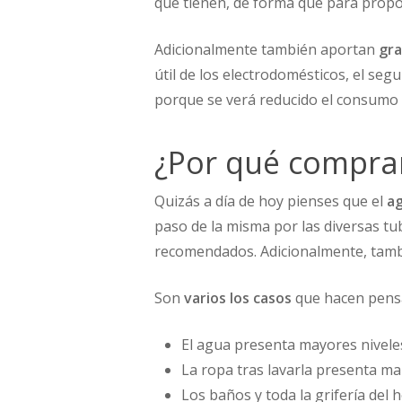
que tienen, de forma que para propo
Adicionalmente también aportan
gr
útil de los electrodomésticos, el seg
porque se verá reducido el consumo d
¿Por qué comprar
Quizás a día de hoy pienses que el
a
paso de la misma por las diversas tu
recomendados. Adicionalmente, tambi
Son
varios los casos
que hacen pens
El agua presenta mayores nivele
La ropa tras lavarla presenta m
Los baños y toda la grifería del