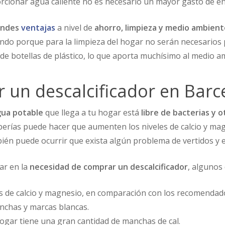
rcionar agua caliente no es necesario un mayor gasto de en
andes
ventajas
a nivel de
ahorro, limpieza y medio ambient
undo porque para la limpieza del hogar no serán necesarios pr
e botellas de plástico, lo que aporta muchísimo al medio a
 un descalcificador en Barc
gua potable
que llega a tu hogar está
libre de bacterias y
berías puede hacer que aumenten los niveles de calcio y mag
én puede ocurrir que exista algún problema de vertidos y 
ar en la
necesidad de comprar un descalcificador
, algunos 
s de calcio y magnesio, en comparación con los recomendad
anchas y marcas blancas.
 hogar tiene una gran cantidad de manchas de cal.