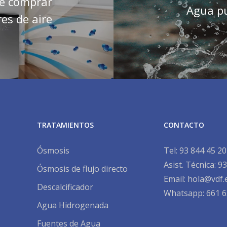
de comprar
Agua pu
res de aire
TRATAMIENTOS
CONTACTO
Ósmosis
Tel:
93 844 45 20
Asist. Técnica:
93
Ósmosis de flujo directo
Email:
hola@vdf.
Descalcificador
Whatsapp: 661 6
Agua Hidrogenada
Fuentes de Agua