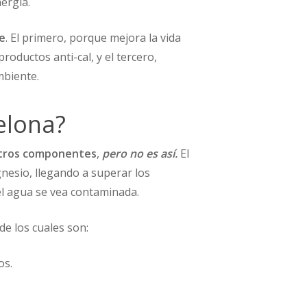
ergía.
e
. El primero, porque mejora la vida
oductos anti-cal, y el tercero,
mbiente.
elona?
 otros componentes
,
pero no es así.
El
nesio, llegando a superar los
el agua se vea contaminada.
de los cuales son:
os.