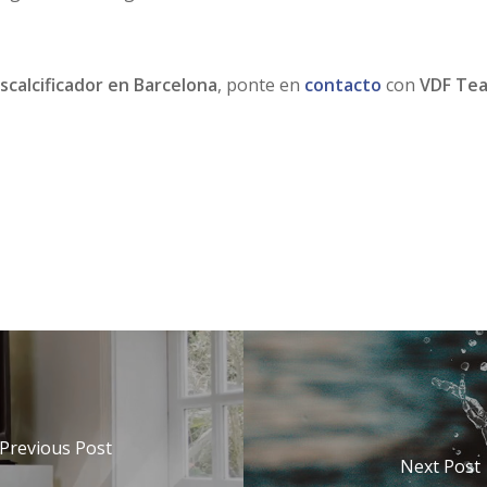
calcificador en Barcelona
, ponte en
contacto
con
VDF Te
Previous Post
Next Post