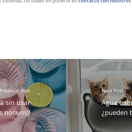
s sistemas, no dudes en ponerte en
contacto con nosotros
.
Previous Post
Next Post
a sin usar
Agua osm
s nocivos?
¿pueden b