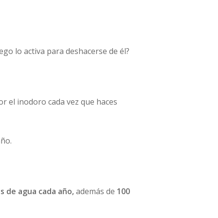
uego lo activa para deshacerse de él?
por el inodoro cada vez que haces
año.
os de agua cada año,
además de
100