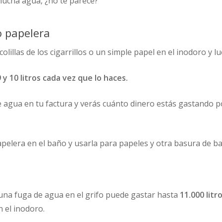
mucha agua, ¿no te parece?
o papelera
olillas de los cigarrillos o un simple papel en el inodoro y l
y 10 litros cada vez que lo haces.
 de agua en tu factura y verás cuánto dinero estás gastando 
apelera en el baño y usarla para papeles y otra basura de b
na fuga de agua en el grifo puede gastar hasta
11.000 litr
n el inodoro.