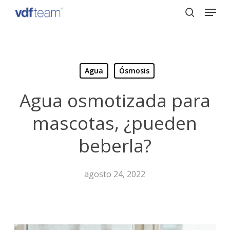
Menu
Skip
to
search
Close
main
Menu
content
Agua
Ósmosis
Agua osmotizada para
mascotas, ¿pueden
beberla?
agosto 24, 2022