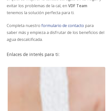
evitar los problemas de la cal, en
VDF Team
tenemos la solución perfecta para ti.
Completa nuestro
formulario de contacto
para
saber más y empieza a disfrutar de los beneficios del
agua descalcificada.
Enlaces de interés para ti:
Filtro
de
agua
para
grifo
o