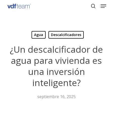
Menu
Skip
to
search
Close
main
Menu
content
Agua
Descalcificadores
¿Un descalcificador de
agua para vivienda es
una inversión
inteligente?
septiembre 16, 2025