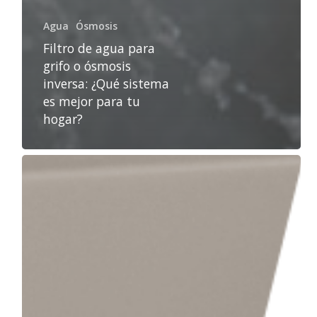
Agua
Ósmosis
Filtro de agua para
grifo o ósmosis
inversa: ¿Qué sistema
es mejor para tu
hogar?
Agua
osmotizada
vs
agua
del
grifo:
beneficios
para