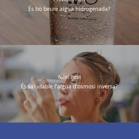
És bo beure aigua hidrogenada?
Next Post
És saludable l'aigua d'osmosi inversa?