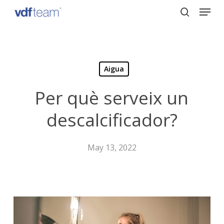
Menu
Skip
to
search
Close
main
Menu
content
Aigua
Per què serveix un
descalcificador?
May 13, 2022