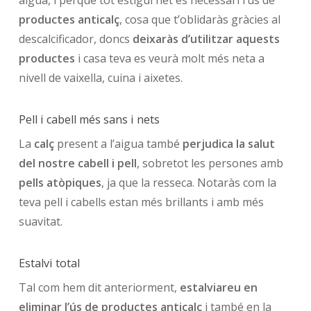
productes anticalç
, cosa que t’oblidaràs gràcies al
descalcificador, doncs
deixaràs d’utilitzar aquests
productes
i casa teva es veurà molt més neta a
nivell de vaixella, cuina i aixetes.
Pell i cabell més sans i nets
La
calç
present a l’aigua també
perjudica la salut
del nostre cabell i pell
, sobretot les persones amb
pells atòpiques
, ja que la resseca. Notaràs com la
teva pell i cabells estan més brillants i amb més
suavitat.
Estalvi total
Tal com hem dit anteriorment,
estalviareu en
eliminar l’ús de productes anticalç
i també en la