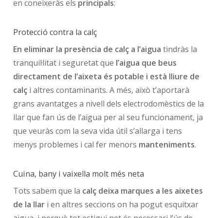
en coneixeràs els
principals
:
Protecció contra la calç
En eliminar la presència de calç a l’aigua
tindràs la
tranquil·litat i seguretat que
l’aigua que beus
directament de l’aixeta
és potable i està lliure de
calç
i altres contaminants. A més, això t’aportarà
grans avantatges a nivell dels electrodomèstics de la
llar que fan ús de l’aigua per al seu funcionament, ja
que veuràs com la seva vida útil s’allarga i tens
menys problemes i cal fer menors
manteniments
.
Cuina, bany i vaixella molt més neta
Tots sabem que la
calç deixa marques a les aixetes
de la llar
i en altres seccions on ha pogut esquitxar
aigua, i perquè tot estigui net és necessari l’ús de