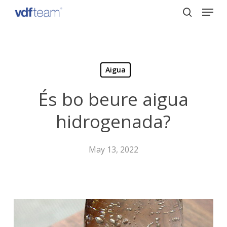
Menu
Skip
to
search
Close
main
Menu
content
Aigua
És bo beure aigua
hidrogenada?
May 13, 2022