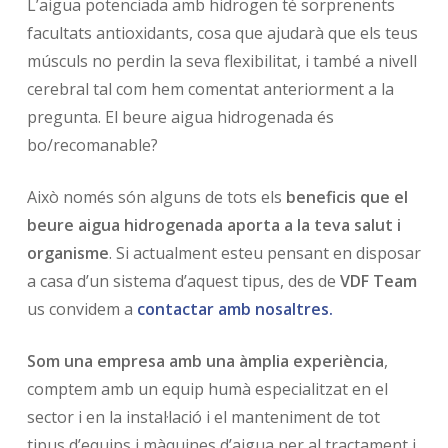
L’aigua potenciada amb hidrogen té sorprenents
facultats antioxidants, cosa que ajudarà que els teus
músculs no perdin la seva flexibilitat, i també a nivell
cerebral tal com hem comentat anteriorment a la
pregunta. El beure aigua hidrogenada és
bo/recomanable?
Això només són alguns de tots els
beneficis que el
beure aigua hidrogenada aporta a la teva salut i
organisme
. Si actualment esteu pensant en disposar
a casa d’un sistema d’aquest tipus, des de
VDF Team
us convidem a
contactar amb nosaltres.
Som una empresa amb una àmplia experiència
,
comptem amb un equip humà especialitzat en el
sector i en la instal·lació i el manteniment de tot
tipus d’equips i màquines d’aigua per al tractament i