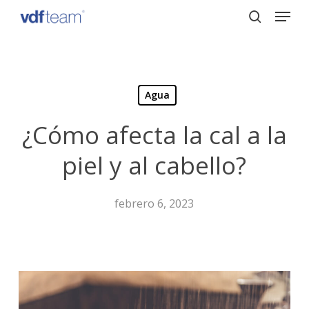
Menu
Skip
to
search
Close
main
Menu
content
Agua
¿Cómo afecta la cal a la
piel y al cabello?
febrero 6, 2023