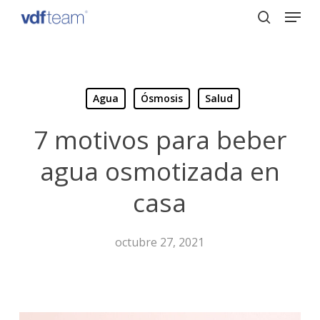
Menu
Skip
to
search
Close
main
Menu
content
Agua
Ósmosis
Salud
7 motivos para beber
agua osmotizada en
casa
octubre 27, 2021