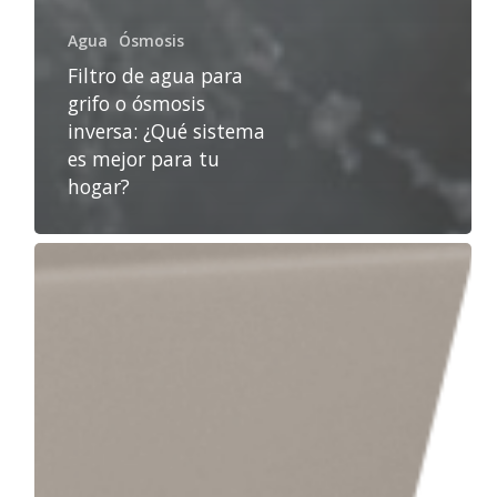
Agua
Ósmosis
Filtro de agua para
grifo o ósmosis
inversa: ¿Qué sistema
es mejor para tu
hogar?
Agua
osmotizada
vs
agua
del
grifo:
beneficios
para