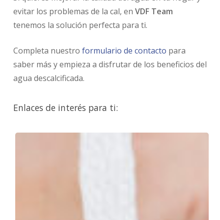
evitar los problemas de la cal, en
VDF Team
tenemos la solución perfecta para ti.
Completa nuestro
formulario de contacto
para
saber más y empieza a disfrutar de los beneficios del
agua descalcificada.
Enlaces de interés para ti:
Filtro
de
agua
para
grifo
o