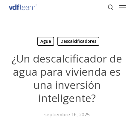
Menu
Skip
to
search
Close
main
Menu
content
Agua
Descalcificadores
¿Un descalcificador de
agua para vivienda es
una inversión
inteligente?
septiembre 16, 2025