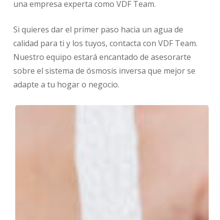
una empresa experta como VDF Team.
Si quieres dar el primer paso hacia un agua de
calidad para ti y los tuyos, contacta con VDF Team.
Nuestro equipo estará encantado de asesorarte
sobre el sistema de ósmosis inversa que mejor se
adapte a tu hogar o negocio.
Filtro
de
agua
para
grifo
o
ósmosis
inversa: