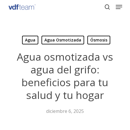
Menu
Skip
to
search
Close
main
Menu
content
Agua
Agua Osmotizada
Ósmosis
Agua osmotizada vs
agua del grifo:
beneficios para tu
salud y tu hogar
diciembre 6, 2025