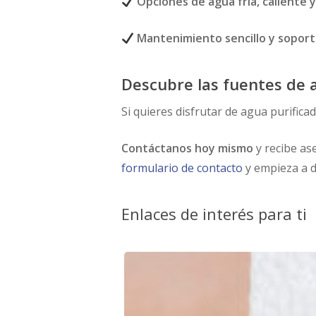
Opciones de agua fría, caliente
Mantenimiento sencillo y soport
Descubre las fuentes de
Si quieres disfrutar de agua purific
Contáctanos hoy mismo
y recibe a
formulario de contacto
y empieza a d
Enlaces de interés para ti
Filtro
de
agua