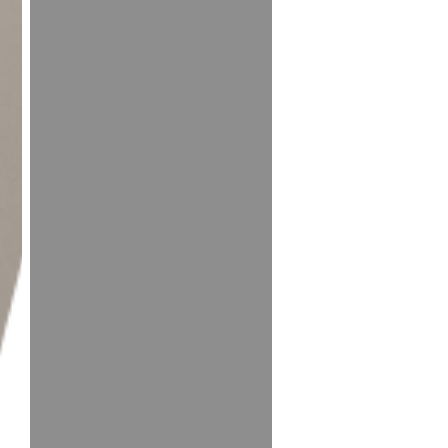
esenciales
para
un
funcionamiento
óptimo