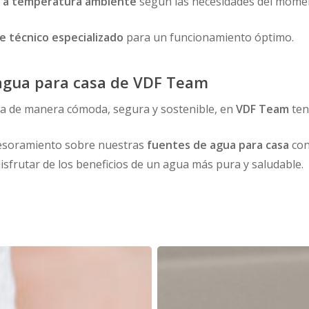
 y a temperatura ambiente
según las necesidades del mome
e técnico especializado
para un funcionamiento óptimo.
 agua para casa de VDF Team
ada de manera cómoda, segura y sostenible, en
VDF Team
ten
sesoramiento sobre nuestras
fuentes de agua para casa
con
isfrutar de los beneficios de un agua más pura y saludable.
Agua
osmotizada
vs