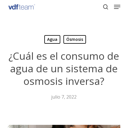
Menu
Skip
to
search
Close
main
Menu
content
Agua
Ósmosis
¿Cuál es el consumo de
agua de un sistema de
osmosis inversa?
julio 7, 2022