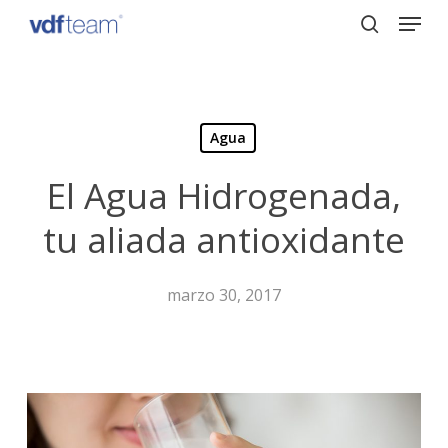
Menu
Skip
to
search
Close
main
Menu
content
Agua
El Agua Hidrogenada,
tu aliada antioxidante
marzo 30, 2017