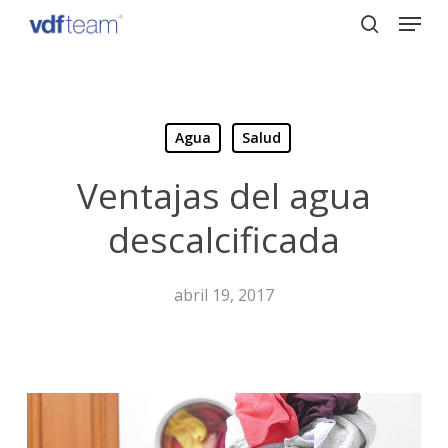
Menu
Skip
to
search
Close
main
Menu
content
Agua
Salud
Ventajas del agua
descalcificada
abril 19, 2017