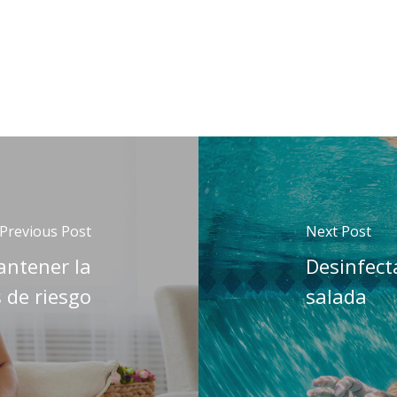
Previous Post
Next Post
antener la
Desinfect
s de riesgo
salada