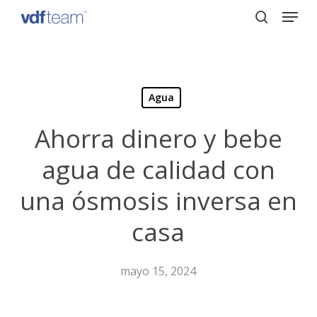
Menu
Skip
to
search
Close
main
Menu
content
Agua
Ahorra dinero y bebe
agua de calidad con
una ósmosis inversa en
casa
mayo 15, 2024