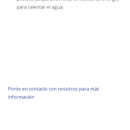
para calentar el agua.
En conclusión, la limpieza del hogar no tiene por
qué ser costosa
. Con estos trucos prácticos, puedes
ahorrar dinero y ser más eficiente en tus tareas de
limpieza. Recuerda utilizar productos caseros,
organizar tu equipo, minimizar el uso de productos,
establecer un cronograma de limpieza y optimizar el
uso del agua y la energía. ¡Pon en práctica estos
consejos y disfruta de un hogar limpio y económico!
Ponte en contacto con nosotros para más
información