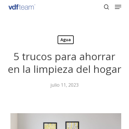
Menu
Skip
to
search
Close
main
Menu
content
Agua
5 trucos para ahorrar
en la limpieza del hogar
julio 11, 2023