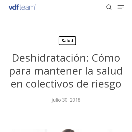
Menu
Skip
to
search
Close
main
Menu
content
Salud
Deshidratación: Cómo
para mantener la salud
en colectivos de riesgo
julio 30, 2018