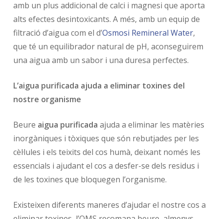
amb un plus addicional de calci i magnesi que aporta
alts efectes desintoxicants. A més, amb un equip de
filtració d’aigua com el d’
Osmosi Remineral Water
,
que té un equilibrador natural de pH, aconseguirem
una aigua amb un sabor i una duresa perfectes.
L’aigua purificada ajuda a eliminar toxines del
nostre organisme
Beure
aigua purificada
ajuda a eliminar les matèries
inorgàniques i tòxiques que són rebutjades per les
cèl·lules i els teixits del cos humà, deixant només les
essencials i ajudant el cos a desfer-se dels residus i
de les toxines que bloquegen l’organisme.
Existeixen diferents maneres d’ajudar el nostre cos a
eliminar toxines, l’OMS recomana beure, almenys,