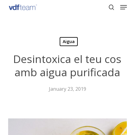
Menu
Skip
to
search
Close
main
Menu
content
Aigua
Desintoxica el teu cos
amb aigua purificada
January 23, 2019