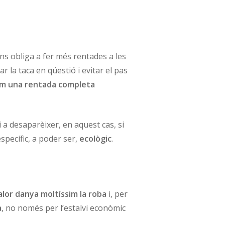
ns obliga a fer més rentades a les
r la taca en qüestió i evitar el pas
m una rentada completa
a desaparèixer, en aquest cas, si
specífic, a poder ser,
ecològic
.
alor danya moltíssim la roba
i, per
a
, no només per l’estalvi econòmic