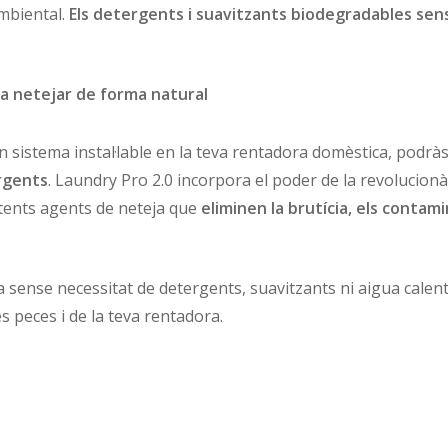
ambiental.
Els detergents i suavitzants biodegradables sens
r a netejar de forma natural
un sistema instal·lable en la teva rentadora domèstica, podrà
ergents
. Laundry Pro 2.0 incorpora el poder de la revolucion
ents agents de neteja que
eliminen la brutícia, els contami
 sense necessitat de detergents, suavitzants ni aigua calent
es peces i de la teva rentadora.