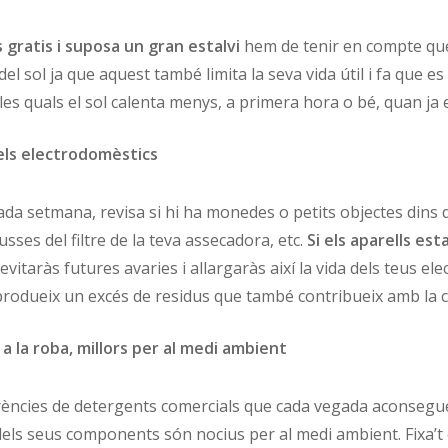
és gratis i suposa un gran estalvi
hem de tenir en compte que 
el sol ja que aquest també limita la seva vida útil i fa que es 
les quals el sol calenta menys, a primera hora o bé, quan ja 
els electrodomèstics
 cada setmana, revisa si hi ha monedes o petits objectes din
sses del filtre de la teva assecadora, etc.
Si els aparells e
 evitaràs futures avaries i allargaràs així la vida dels teus 
produeix un excés de residus que també contribueix amb la 
a la roba, millors per al medi ambient
ferències de detergents comercials que cada vegada aconsegue
ls seus components són nocius per al medi ambient. Fixa’t 