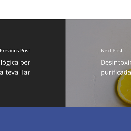
Previous Post
Next Post
ològica per
Desintoxi
a teva llar
purificad