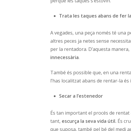
perquè les taques s’estovin.
Trata les taques abans de fer 
A vegades, una peça només té una peti
altres peces ja netes sense necessitat
per la rentadora. D’aquesta manera, 
innecessària
.
També és possible que, en una rentad
l’has localitzat abans de rentar-la é
Secar a l’estenedor
És tan important el procés de renta
tant,
escurça la seva vida útil.
És cru
que suposa, també pel bé del medi am