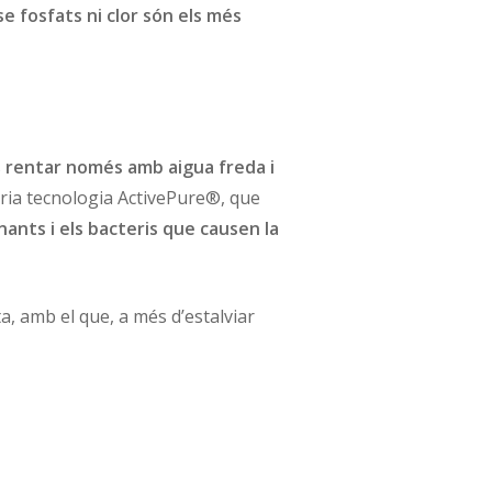
e fosfats ni clor són els més
s
rentar només amb aigua freda i
ària tecnologia ActivePure®, que
nants i els bacteris que causen la
a, amb el que, a més d’estalviar