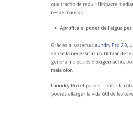
que tractin de reduir l’impacte medi
respectuosos.
Aprofita el poder de l’aigua pe
Gràcies al sistema
Laundry Pro 2.0
, 
sense la necessitat d’utilitzar det
genera molècules d’
oxigen actiu,
pot
mala olor.
Laundry Pro
et permet rentar la roba
podràs allargar la vida útil de les tev