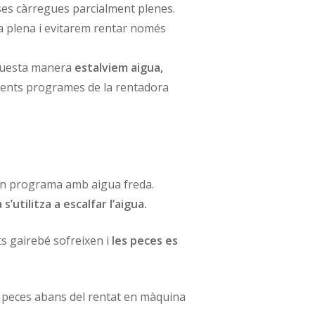
es càrregues parcialment plenes.
a plena i evitarem rentar només
aquesta manera
estalviem aigua,
ferents programes de la rentadora
, un programa amb aigua freda.
utilitza a escalfar l’aigua.
ts gairebé sofreixen i
les peces es
s peces abans del rentat en màquina