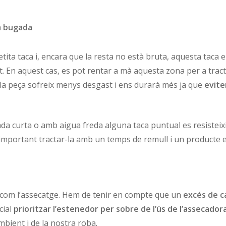
la bugada
ta taca i, encara que la resta no està bruta, aquesta taca e
. En aquest cas, es pot rentar a mà aquesta zona per a tracta
la peça sofreix menys desgast i ens durarà més ja que
evite
a curta o amb aigua freda alguna taca puntual es resisteixi 
s important tractar-la amb un temps de remull i un producte e
t com l’assecatge. Hem de tenir en compte que un
excés de c
cial
prioritzar l’estenedor per sobre de l’ús de l’assecador
bient i de la nostra roba.