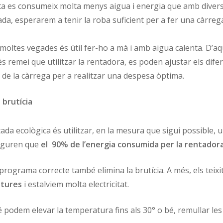
a es consumeix molta menys aigua i energia que amb divers
a, esperarem a tenir la roba suficient per a fer una càrreg
 moltes vegades és útil fer-ho a mà i amb aigua calenta. D’
més remei que utilitzar la rentadora, es poden ajustar els di
 de la càrrega per a realitzar una despesa òptima.
 brutícia
ada ecològica és utilitzar, en la mesura que sigui possible
seguren que
el 90% de l’energia consumida per la rentadora s’
rograma correcte també elimina la brutícia. A més, els teixi
atures
i estalviem molta electricitat.
 podem elevar la temperatura fins als 30° o bé, remullar le