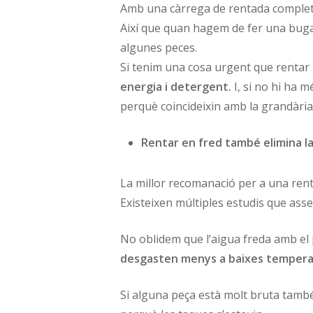
Amb una càrrega de rentada complet
Així que quan hagem de fer una bugad
algunes peces.
Si tenim una cosa urgent que rentar
energia i detergent.
I, si no hi ha 
perquè coincideixin amb la grandària
Rentar en fred també elimina la
La millor recomanació per a una rent
Existeixen múltiples estudis que as
No oblidem que l’aigua freda amb el p
desgasten menys a baixes temper
Si alguna peça està molt bruta també