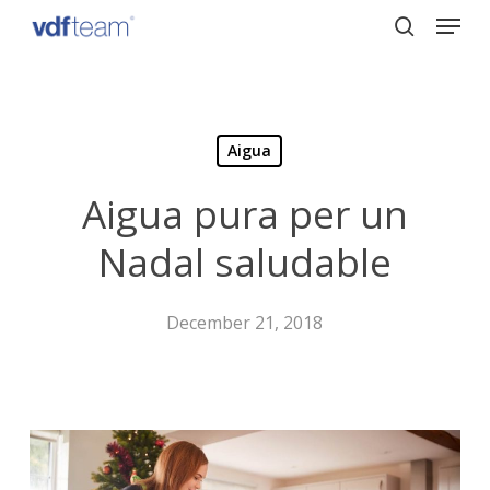
Menu
Skip
to
search
Close
main
Menu
content
Aigua
Aigua pura per un
Nadal saludable
December 21, 2018