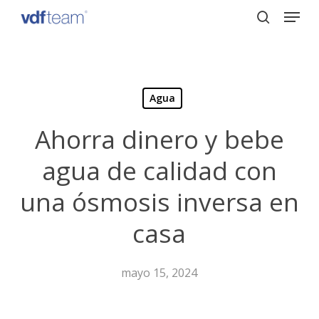
Menu
Skip
to
search
Close
main
Menu
content
Agua
Ahorra dinero y bebe
agua de calidad con
una ósmosis inversa en
casa
mayo 15, 2024