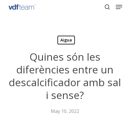
Menu
Skip
to
search
Close
main
Menu
content
Aigua
Quines són les
diferències entre un
descalcificador amb sal
i sense?
May 10, 2022