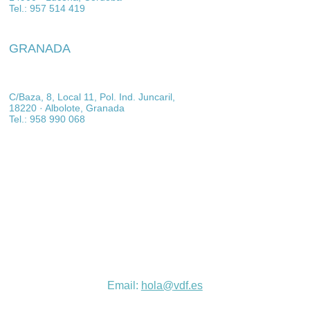
Tel.: 957 514 419
GRANADA
C/Baza, 8, Local 11, Pol. Ind. Juncaril,  
18220 · Albolote, Granada
Tel.: 958 990 068
E
mail: 
hola@
vdf.es