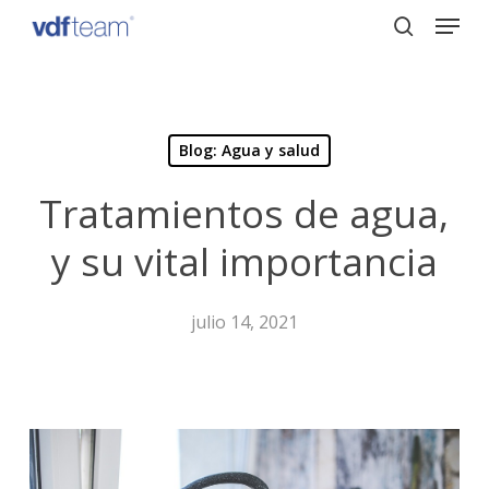
Menu
Skip
to
search
Close
main
Menu
content
Blog: Agua y salud
Tratamientos de agua,
y su vital importancia
julio 14, 2021