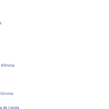
s
 d’Anoia
, Girona
a de Lleida