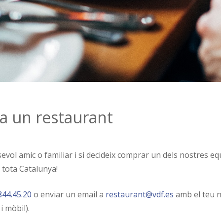
a un restaurant
vol amic o familiar i si decideix comprar un dels nostres eq
 tota Catalunya!
844.45.20
o enviar un email a
restaurant@vdf.es
amb el teu n
i mòbil).