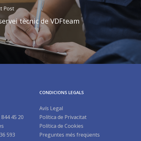
t Post
 servei tècnic de VDFteam
CONDICIONS LEGALS
Avís Legal
 844 45 20
Política de Privacitat
es
Política de Cookies
36 593
Preguntes més freqüents