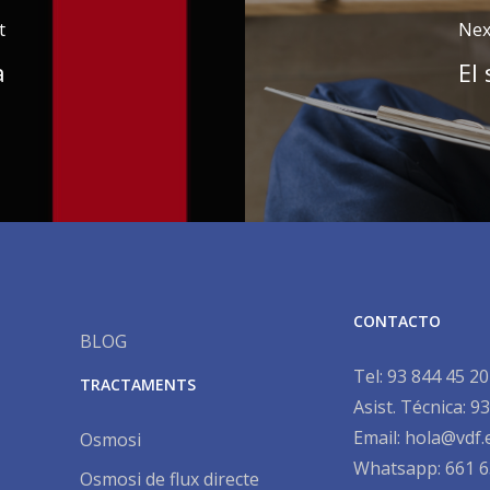
t
Nex
a
El
CONTACTO
BLOG
Tel:
93 844 45 20
TRACTAMENTS
Asist. Técnica:
93
Email:
hola@vdf.
Osmosi
Whatsapp: 661 6
Osmosi de flux directe