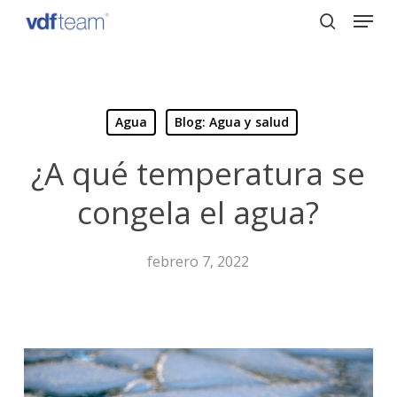
Menu
Skip
to
search
Close
main
Menu
content
Agua
Blog: Agua y salud
¿A qué temperatura se
congela el agua?
febrero 7, 2022