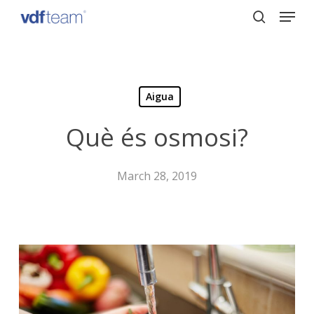
Menu
Skip
to
search
Close
main
Menu
content
Aigua
Què és osmosi?
March 28, 2019