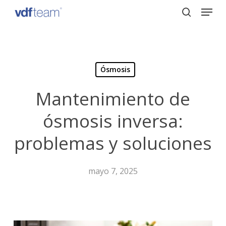
Menu
Skip
to
search
Close
main
Menu
content
Ósmosis
Mantenimiento de
ósmosis inversa:
problemas y soluciones
mayo 7, 2025