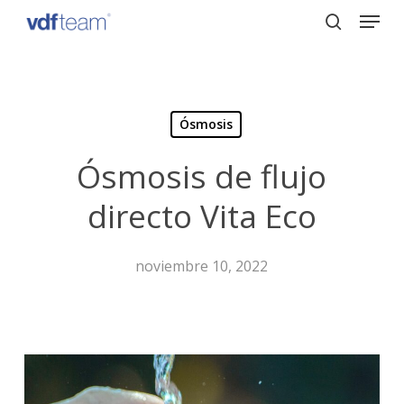
Menu
Skip
to
search
Close
main
Menu
content
Ósmosis
Ósmosis de flujo
directo Vita Eco
noviembre 10, 2022