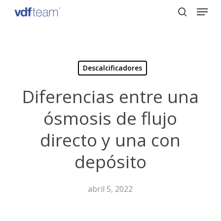
Menu
Skip
to
search
Close
main
Menu
content
Descalcificadores
Diferencias entre una
ósmosis de flujo
directo y una con
depósito
abril 5, 2022