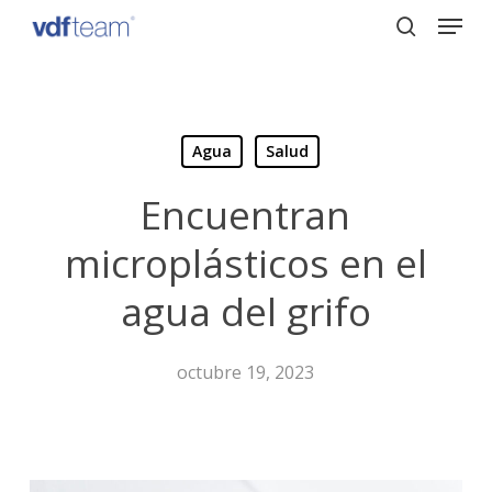
Menu
Skip
to
search
Close
main
Menu
content
Agua
Salud
Encuentran
microplásticos en el
agua del grifo
octubre 19, 2023