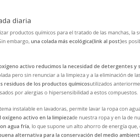
ada diaria
izar productos químicos para el tratado de las manchas, la su
 Sin embargo,
una colada más ecológica(link al post)
es posi
oxígeno activo reducimos la necesidad de detergentes y 
ada pero sin renunciar a la limpieza y a la eliminación de las
los residuos de los productos químicos
utilizados anteriorm
usados por alergias o hipersensibilidad a estos compuestos.
stema instalable en lavadoras, permite lavar la ropa con agua
l oxígeno activo en la limpieza
de nuestra ropa y en la de n
on agua fría
, lo que supone un alto ahorro de energía que,
buena alternativa para la conservación del medio ambien