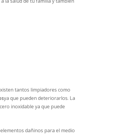
a la salud de tu familia y también
 Existen tantos limpiadores como
os
ya que pueden deteriorarlos. La
acero inoxidable ya que puede
er elementos dañinos para el medio