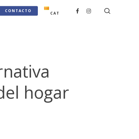
search
FACEBOOK
INSTAGRAM
CONTACTO
CAT
rnativa
del hogar