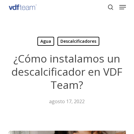
Menu
Skip
to
search
Close
main
Menu
content
Agua
Descalcificadores
¿Cómo instalamos un
descalcificador en VDF
Team?
agosto 17, 2022