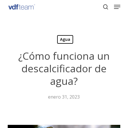
Menu
Skip
to
search
Close
main
Menu
content
Agua
¿Cómo funciona un
descalcificador de
agua?
enero 31, 2023